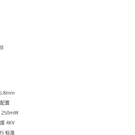
器
.8mm
配置
250mW
 4KV
S 标准