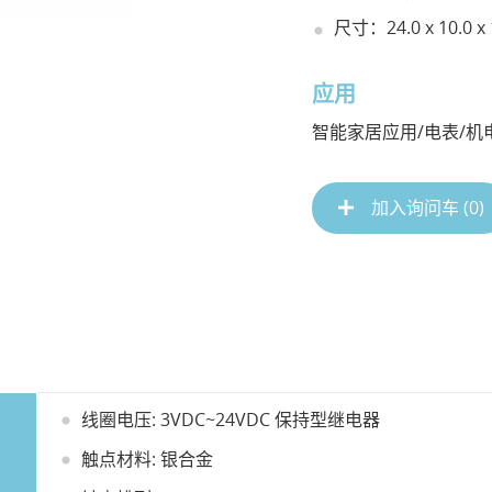
尺寸：24.0 x 10.0 x
应用
智能家居应用/电表/机
加入询问车 (
0
)
线圈电压: 3VDC~24VDC 保持型继电器
触点材料: 银合金