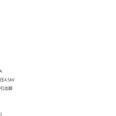
A
4.5kV
引出脚
)