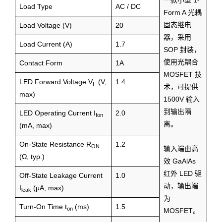
一款小型 1-
Load Type
AC / DC
Form A 光耦
固态继电
Load Voltage (V)
20
器，采用
Load Current (A)
1.7
SOP 封装，
使用光耦合
Contact Form
1A
MOSFET 技
LED Forward Voltage V
(V,
1.4
F
术，可提供
max)
1500V 输入
到输出隔
LED Operating Current I
2.0
fon
离。
(mA, max)
On-State Resistance R
1.2
ON
输入端由高
(Ω, typ.)
效 GaAlAs
红外 LED 驱
Off-State Leakage Current
1.0
动，输出端
I
(μA, max)
leak
为
Turn-On Time t
(ms)
1.5
on
MOSFET。