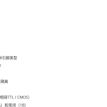
8引脚类型
V
出隔离
TTL / CMOS）
A）和常闭（1B）