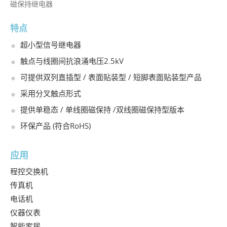
磁保持继电器
特点
超小型信号继电器
触点与线圈间抗浪涌电压2.5kV
可提供双列直插型 / 表面贴装型 / 短脚表面贴装型产品
采用分叉触点形式
提供单稳态 / 单线圈磁保持 /双线圈磁保持型版本
环保产品 (符合RoHS)
应用
程控交换机
传真机
电话机
仪器仪表
智能家居