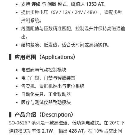
支持
连续
与
间歇
模式，峰值达
1353 AT
。
提供多种电压（6V / 12V / 24V / 48V），适配多种
控制系统。
线圈阻值与匝数精准匹配，控制温升并保持高磁通输
出。
结构紧凑、低发热，适合长时间或高频操作。
▍应用范围（Applications）
电磁阀与气动控制模块
电子门锁、门禁与释放装置
售卖机、票据机推出与定位系统
自动化夹具、工业致动器
医疗与测试仪器致动模块
▍产品介绍（Description）
SO-0626P 系列是一款高磁通、低功耗电磁铁。在 20°C 下
连续模式功率仅
2.1W
， 输出
428 AT
，在 10% 占空比间