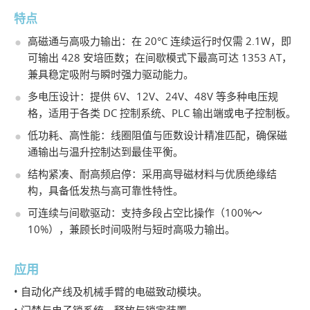
特点
高磁通与高吸力输出：在 20°C 连续运行时仅需 2.1W，即
可输出 428 安培匝数；在间歇模式下最高可达 1353 AT，
兼具稳定吸附与瞬时强力驱动能力。
多电压设计：提供 6V、12V、24V、48V 等多种电压规
格，适用于各类 DC 控制系统、PLC 输出端或电子控制板。
低功耗、高性能：线圈阻值与匝数设计精准匹配，确保磁
通输出与温升控制达到最佳平衡。
结构紧凑、耐高频启停：采用高导磁材料与优质绝缘结
构，具备低发热与高可靠性特性。
可连续与间歇驱动：支持多段占空比操作（100%～
10%），兼顾长时间吸附与短时高吸力输出。
应用
• 自动化产线及机械手臂的电磁致动模块。
• 门禁与电子锁系统、释放与锁定装置。