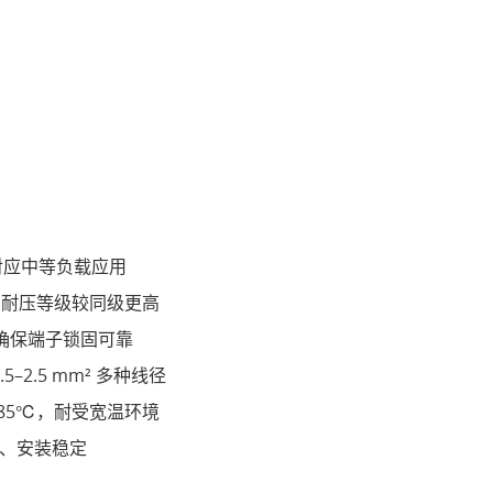
V，对应中等负载应用
/S，耐压等级较同级更高
m，确保端子锁固可靠
0.5–2.5 mm² 多种线径
 +85℃，耐受宽温环境
实、安装稳定