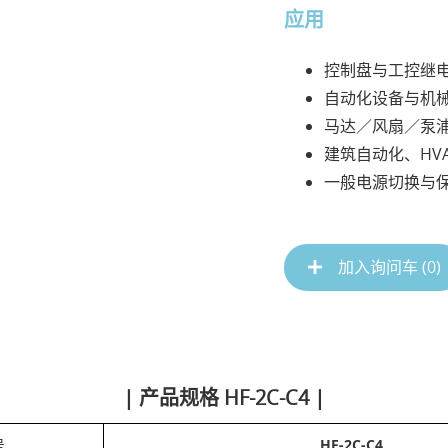
应用
控制盘与工控继
自动化设备与机
马达／风扇／泵
建筑自动化、HVA
一般电源切换与
加入询问车 (
0
)
| 产品规格 HF-2C-C4 |
号
HF-2C-C4