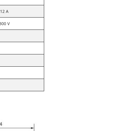
12 A
300 V