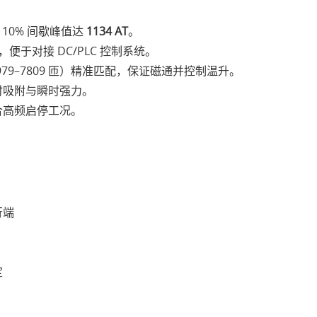
；10% 间歇峰值达
1134 AT
。
便于对接 DC/PLC 控制系统。
/ 979–7809 匝）精准匹配，保证磁通并控制温升。
时吸附与瞬时强力。
合高频启停工况。
行端
定