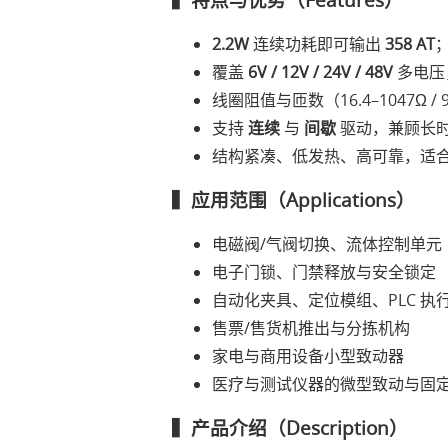
2.2W
连续功耗即可输出
358 AT
覆盖
6V / 12V / 24V / 48V
多电压，
线圈阻值与匝数（16.4–1047Ω 
支持
连续
与
间歇
驱动，兼顾长
结构紧凑、低发热、高可靠，适
▍应用范围（Applications）
电磁阀/气阀切换、流体控制单元
电子门锁、门禁释放与安全锁定
自动化夹具、定位模组、PLC 执
售票/售货机推出与分拣机构
家电与商用设备小型致动器
医疗与测试仪器的微型致动与固
▍产品介绍（Description）