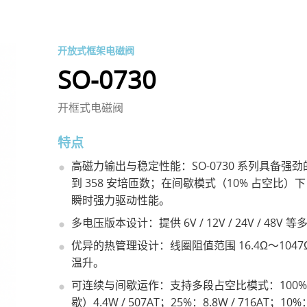
开放式框架电磁阀
SO-0730
开框式电磁阀
特点
高磁力输出与稳定性能：SO-0730 系列具备强劲的
到 358 安培匝数；在间歇模式（10% 占空比）下
瞬时强力驱动性能。
多电压版本设计：提供 6V / 12V / 24V /
优异的热管理设计：线圈阻值范围 16.4Ω～104
温升。
可连续与间歇运作：支持多段占空比模式：100%（连
歇）4.4W / 507AT；25%：8.8W / 716AT