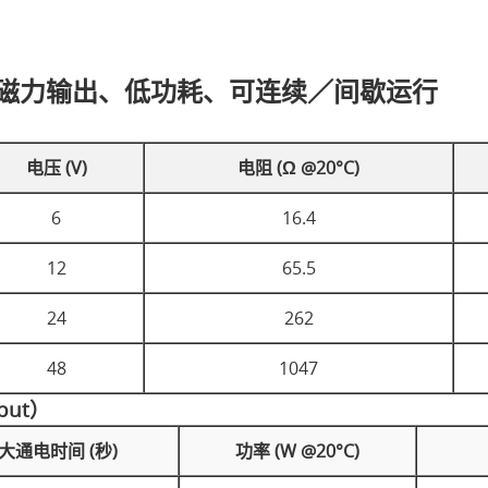
｜高磁力输出、低功耗、可连续／间歇运行
电压 (V)
电阻 (Ω @20°C)
6
16.4
12
65.5
24
262
48
1047
put）
大通电时间 (秒)
功率 (W @20°C)