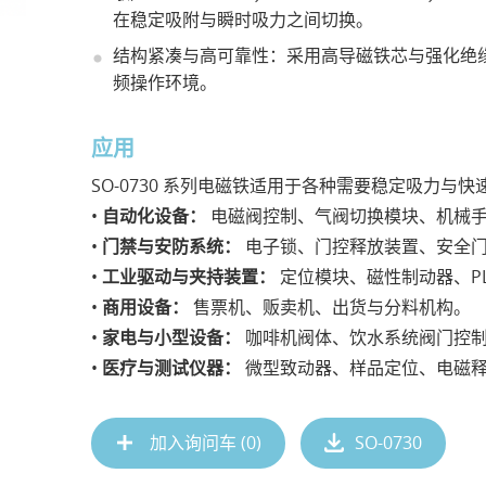
在稳定吸附与瞬时吸力之间切换。
结构紧凑与高可靠性：采用高导磁铁芯与强化绝
频操作环境。
应用
SO-0730 系列电磁铁适用于各种需要稳定吸力
•
自动化设备：
电磁阀控制、气阀切换模块、机械
•
门禁与安防系统：
电子锁、门控释放装置、安全
•
工业驱动与夹持装置：
定位模块、磁性制动器、PL
•
商用设备：
售票机、贩卖机、出货与分料机构。
•
家电与小型设备：
咖啡机阀体、饮水系统阀门控
•
医疗与测试仪器：
微型致动器、样品定位、电磁
加入询问车 (
0
)
SO-0730