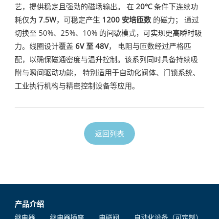
艺，提供稳定且强劲的磁场输出。 在
20°C
条件下连续功
耗仅为
7.5W
，可稳定产生
1200 安培匝数
的磁力； 通过
切换至 50%、25%、10% 的间歇模式，可实现更高瞬时吸
力。线圈设计覆盖
6V 至 48V
， 电阻与匝数经过严格匹
配，以确保磁通密度与温升控制。该系列同时具备持续吸
附与瞬间驱动功能， 特别适用于自动化阀体、门锁系统、
工业执行机构与精密控制设备等应用。
返回列表
产品介绍
继电器
继电器插座
电磁阀
自动化设备（可定制）