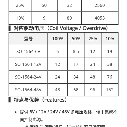
25%
50
32
2560
10%
9
80
4053
▍对应驱动电压（Coil Voltage / Overdrive）
型号
100%
50%
25%
10%
SO-1564-6V
6
8.5
12
19
SO-1564-12V
12
17
24
38
SO-1564-24V
24
34
48
76
SO-1564-48V
48
68
96
152
▍特点与优势（Features）
提供
6V / 12V / 24V / 48V
多电压规格，便于集成不
同控制电源。
支持
连续
与
间歇
运行，磁力输出可灵活配置。