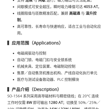
间歇模式可安全超压，瞬时吸力峰值可达
4053 AT
。
线圈阻值与匝数精准匹配，兼顾
高磁通
与
温升控
制
。
高可靠性、长寿命与快速响应，适合工业与自动化应
用。
▍应用范围（Applications）
电磁阀驱动与控制
自动门锁、电磁门扣与安全锁系统
机械夹具、定位装置、电磁制动控制
售票／自动售货机推出机构、产线自动化执行单元
医疗与测试设备致动器、PLC 控制模块
▍产品介绍（Description）
SO-1564 系列采用高导磁材料与精密绕线；在 20°C 连续
工作时仅需
8W
即可输出
1280 AT
；切换至 50%／25%／
10% 间歇模式时，功率为
16W / 32W / 80W
， 峰值磁力