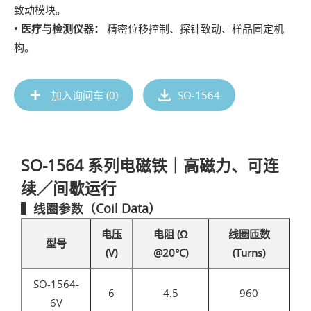
致动模块。
•
医疗与检测仪器：
精密位移控制、探针致动、样品固定机
构。
加入询问车 (
0
)
SO-1564
SO-1564 系列电磁铁｜高磁力、可连
续／间歇运行
▍线圈参数（Coil Data）
电压
电阻 (Ω
线圈匝数
型号
(V)
@20°C)
(Turns)
SO-1564-
6
4.5
960
6V