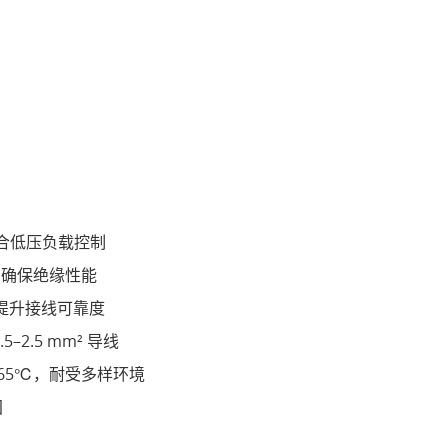
，适合低压负载控制
S，确保绝缘性能
m，提升接线可靠度
0.5–2.5 mm² 导线
 +65℃，耐受多样环境
固