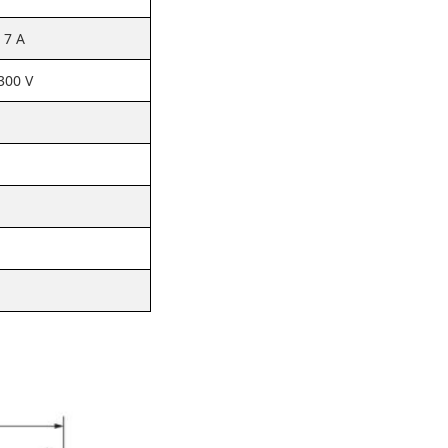
7 A
300 V