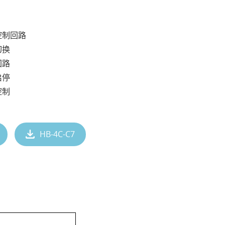
控制回路
切换
回路
启停
控制
HB-4C-C7