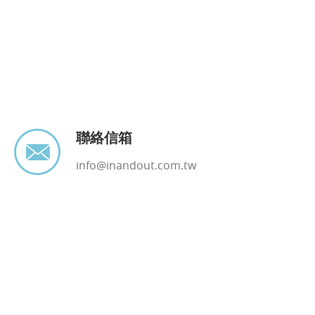
聯絡信箱
info@inandout.com.tw