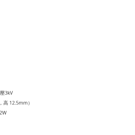
3kV
高 12.5mm）
2W