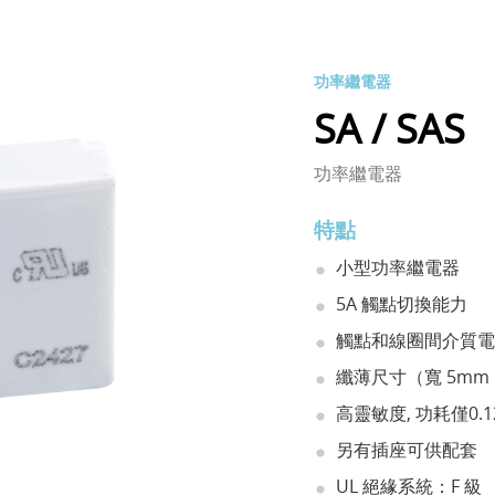
功率繼電器
SA / SAS
功率繼電器
特點
小型功率繼電器
5A 觸點切換能力
觸點和線圈間介質電壓
纖薄尺寸（寬 5mm，
高靈敏度, 功耗僅0.1
另有插座可供配套
UL 絕緣系統：F 級