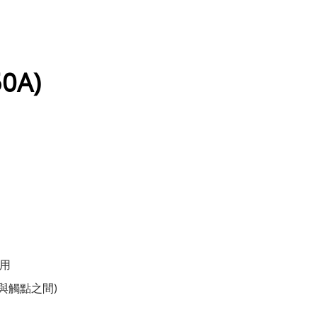
50A)
應用
圈與觸點之間)