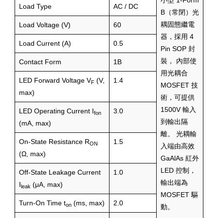
小型 1-Form
Load Type
AC / DC
B（常閉）光
耦固態繼電
Load Voltage (V)
60
器，採用 4
Load Current (A)
0.5
Pin SOP 封
裝， 內部使
Contact Form
1B
用光耦合
LED Forward Voltage V
(V,
1.4
F
MOSFET 技
max)
術，可提供
1500V 輸入
LED Operating Current I
3.0
fon
到輸出隔
(mA, max)
離。 光耦輸
On-State Resistance R
1.5
ON
入端由高效
(Ω, max)
GaAlAs 紅外
LED 控制，
Off-State Leakage Current
1.0
輸出端為
I
(μA, max)
leak
MOSFET 驅
Turn-On Time t
(ms, max)
2.0
on
動。