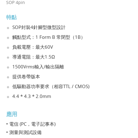
SOP 4pin
特點
SOP封裝4針腳型微型設計
觸點型式：1 Form B 常閉型（1B）
負載電壓：最大60V
導通電阻：最大1.5Ω
1500Vrms輸入/輸出隔離
提供卷帶版本
低驅動器功率要求（相容TTL / CMOS)
4.4 * 4.3 * 2.0mm
應用
• 電信 (PC，電子記事本)
• 測量與測試設備