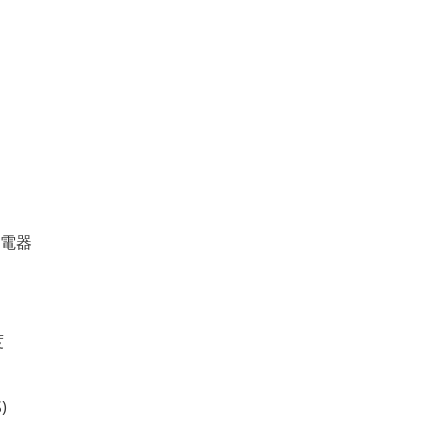
電器
度
)