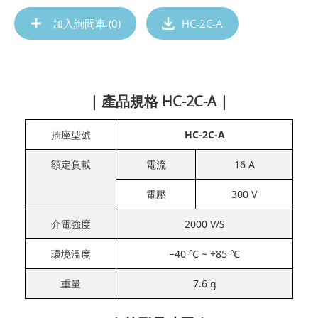
加入詢問車 (
0
)
HC-2C-A
| 產品規格 HC-2C-A |
插座型號
HC-2C-A
額定負載
電流
16 A
電壓
300 V
介電強度
2000 V/S
環境溫度
−40 ℃ ~ +85 ℃
重量
7.6 g