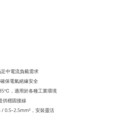
V，滿足中電流負載需求
S，確保電氣絕緣安全
 +85℃，適用於各種工業環境
，提供穩固接線
 / 0.5–2.5mm²，安裝靈活