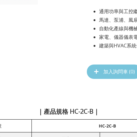
通用功率與工控
馬達、泵浦、風
自動化產線與機
家電、儀器儀表
建築與HVAC系
加入詢問車 (
0
)
| 產品規格 HC-2C-B |
號
HC-2C-B