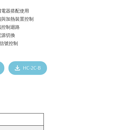
繼電器搭配使用
扇與加熱裝置控制
械控制迴路
電源切換
統信號控制
HC-2C-B