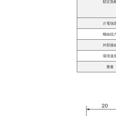
額定負
介電強
螺絲扭
外部接
環境溫
重量