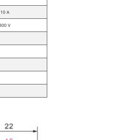
10 A
300 V