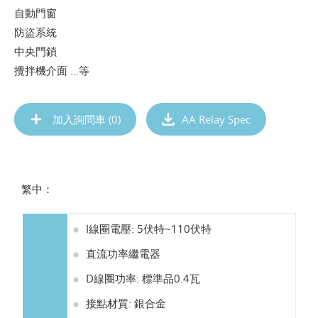
自動門窗
防盜系統
中央門鎖
攪拌機介面 …等
加入詢問車 (
0
)
AA Relay Spec
繁中：
I線圈電壓: 5伏特~110伏特
直流功率繼電器
D線圈功率: 標準品0.4瓦
接點材質: 銀合金