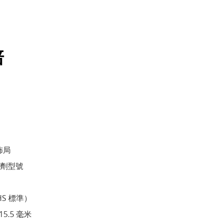
培
佈局
劑型號
S 標準）
 15.5 毫米