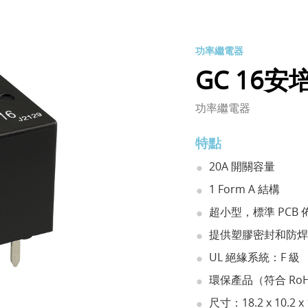
功率繼電器
GC 16安
功率繼電器
特點
20A 開關容量
1 Form A 結構
超小型，標準 PCB 
提供塑膠密封和防焊
UL 絕緣系統：F 級
環保產品（符合 RoH
尺寸：18.2 x 10.2 x