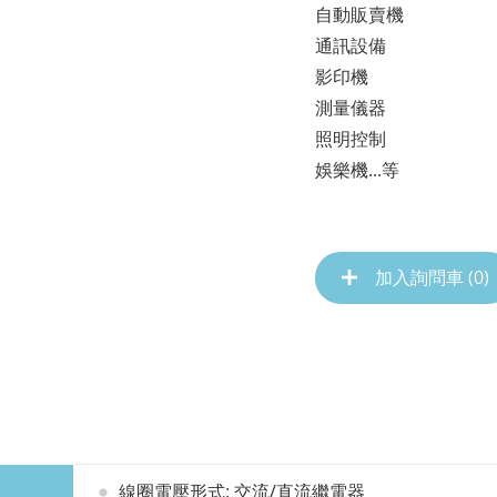
自動販賣機
通訊設備
影印機
測量儀器
照明控制
娛樂機...等
加入詢問車 (
0
)
線圈電壓形式: 交流/直流繼電器